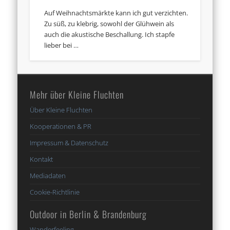
Auf Weihnachtsmärkte kann ich gut verzichten.
Zu süß, zu klebrig, sowohl der Glühwein als
auch die akustische Beschallung. Ich stapfe
lieber bei …
Mehr über Kleine Fluchten
Über Kleine Fluchten
Kooperationen & PR
Impressum & Datenschutz
Kontakt
Mediadaten
Cookie-Richtlinie
Outdoor in Berlin & Brandenburg
Wanderfeeling