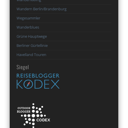
Wandern Berlin/Brandenburg
Wegesammler
Wanderblues
Grüne Hauptwege
Berliner Gürtellinie
Havelland Touren
Siegel