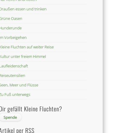
Draußen essen und trinken
Grüne Oasen
Hunderunde
Im Vorbeigehen
Kleine Fluchten auf weiter Reise
Kultur unter freiem Himmel
Laufleidenschaft
Reiseutensilien
Seen, Meer und Flüsse
Zu Fuß unterwegs
Dir gefällt Kleine Fluchten?
Artikel per RSS