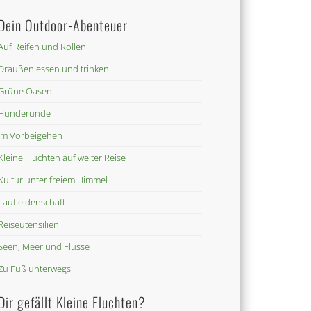
Dein Outdoor-Abenteuer
Auf Reifen und Rollen
Draußen essen und trinken
Grüne Oasen
Hunderunde
Im Vorbeigehen
Kleine Fluchten auf weiter Reise
Kultur unter freiem Himmel
Laufleidenschaft
Reiseutensilien
Seen, Meer und Flüsse
Zu Fuß unterwegs
Dir gefällt Kleine Fluchten?