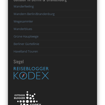
Wanderfeeling
Wandern Berlin/Brandenburg
Wegesammler
Wanderblues
Grüne Hauptwege
Berliner Gürtellinie
Havelland Touren
Siegel