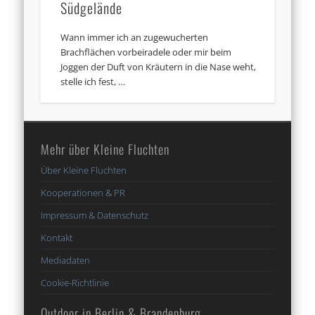
Südgelände
Wann immer ich an zugewucherten
Brachflächen vorbeiradele oder mir beim
Joggen der Duft von Kräutern in die Nase weht,
stelle ich fest, …
Mehr über Kleine Fluchten
Über Kleine Fluchten
Kooperationen & PR
Impressum & Datenschutz
Kontakt
Mediadaten
Cookie-Richtlinie
Outdoor in Berlin & Brandenburg