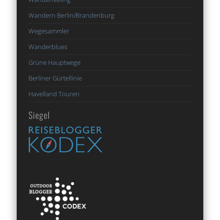
Wandern Berlin/Brandenburg
Wegesammler
Wanderblues
Grüne Hauptwege
Berliner Gürtellinie
Havelland Touren
Siegel