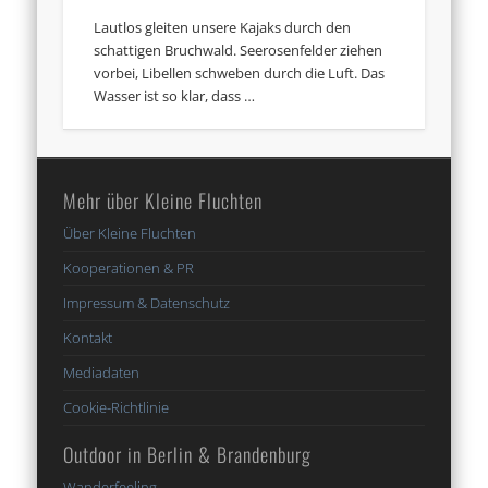
Lautlos gleiten unsere Kajaks durch den
schattigen Bruchwald. Seerosenfelder ziehen
vorbei, Libellen schweben durch die Luft. Das
Wasser ist so klar, dass …
Mehr über Kleine Fluchten
Über Kleine Fluchten
Kooperationen & PR
Impressum & Datenschutz
Kontakt
Mediadaten
Cookie-Richtlinie
Outdoor in Berlin & Brandenburg
Wanderfeeling