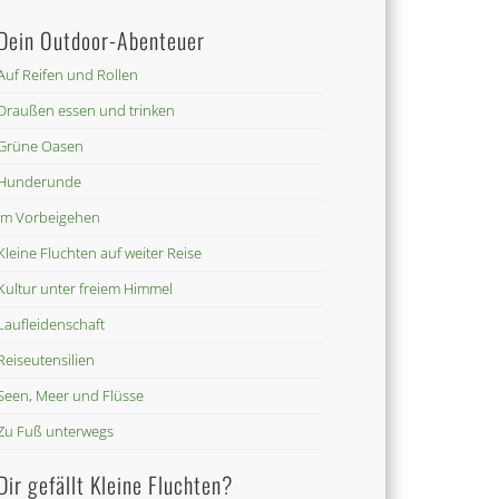
Dein Outdoor-Abenteuer
Auf Reifen und Rollen
Draußen essen und trinken
Grüne Oasen
Hunderunde
Im Vorbeigehen
Kleine Fluchten auf weiter Reise
Kultur unter freiem Himmel
Laufleidenschaft
Reiseutensilien
Seen, Meer und Flüsse
Zu Fuß unterwegs
Dir gefällt Kleine Fluchten?