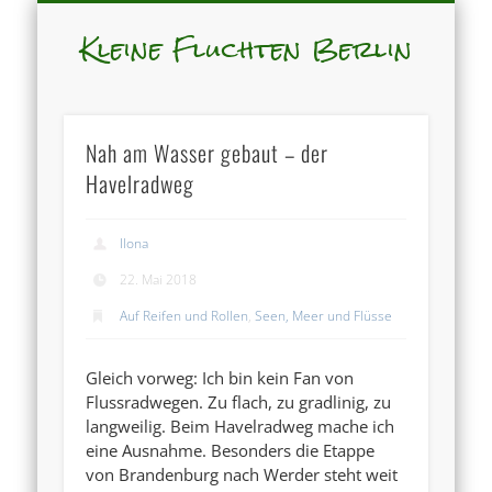
Kleine Fluchten Berlin
Nah am Wasser gebaut – der
Havelradweg
Ilona
22. Mai 2018
Auf Reifen und Rollen
,
Seen, Meer und Flüsse
Gleich vorweg: Ich bin kein Fan von
Flussradwegen. Zu flach, zu gradlinig, zu
langweilig. Beim Havelradweg mache ich
eine Ausnahme. Besonders die Etappe
von Brandenburg nach Werder steht weit