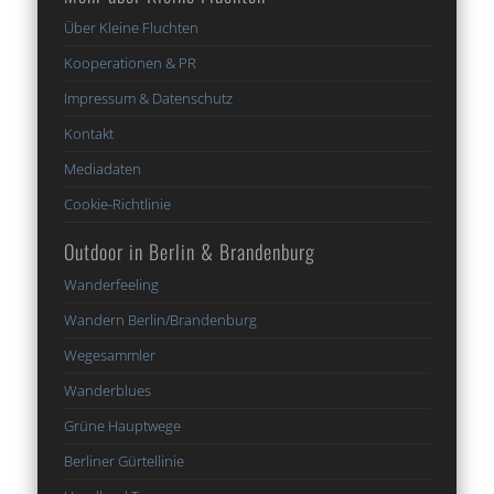
Über Kleine Fluchten
Kooperationen & PR
Impressum & Datenschutz
Kontakt
Mediadaten
Cookie-Richtlinie
Outdoor in Berlin & Brandenburg
Wanderfeeling
Wandern Berlin/Brandenburg
Wegesammler
Wanderblues
Grüne Hauptwege
Berliner Gürtellinie