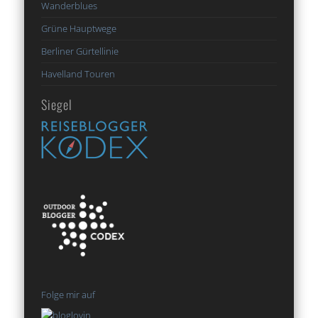
Wanderblues
Grüne Hauptwege
Berliner Gürtellinie
Havelland Touren
Siegel
Folge mir auf