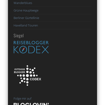
Wanderblues
Grüne Hauptwege
Berliner Gürtellinie
Havelland Touren
Siegel
Folge mir auf