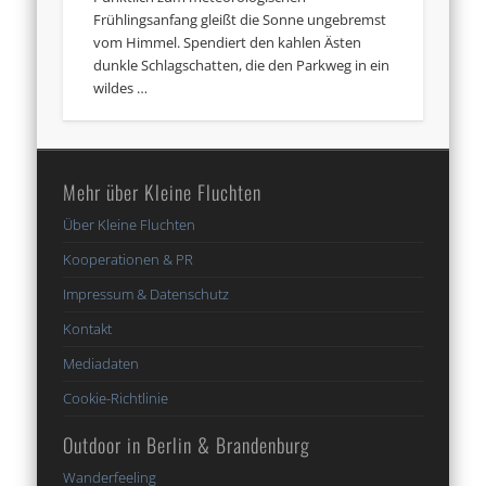
Frühlingsanfang gleißt die Sonne ungebremst
vom Himmel. Spendiert den kahlen Ästen
dunkle Schlagschatten, die den Parkweg in ein
wildes …
Mehr über Kleine Fluchten
Über Kleine Fluchten
Kooperationen & PR
Impressum & Datenschutz
Kontakt
Mediadaten
Cookie-Richtlinie
Outdoor in Berlin & Brandenburg
Wanderfeeling