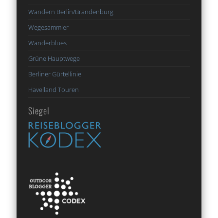
Wandern Berlin/Brandenburg
Wegesammler
Wanderblues
Grüne Hauptwege
Berliner Gürtellinie
Havelland Touren
Siegel