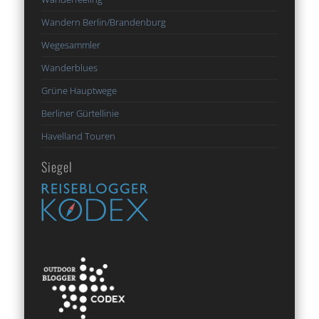
Wandern Berlin/Brandenburg
Wegesammler
Wanderblues
Grüne Hauptwege
Berliner Gürtellinie
Havelland Touren
Siegel