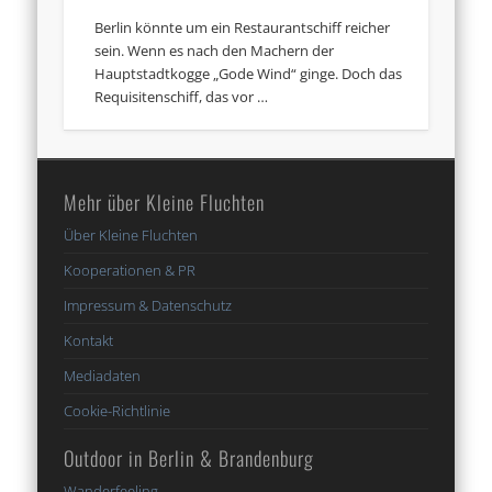
Berlin könnte um ein Restaurantschiff reicher
sein. Wenn es nach den Machern der
Hauptstadtkogge „Gode Wind“ ginge. Doch das
Requisitenschiff, das vor …
Mehr über Kleine Fluchten
Über Kleine Fluchten
Kooperationen & PR
Impressum & Datenschutz
Kontakt
Mediadaten
Cookie-Richtlinie
Outdoor in Berlin & Brandenburg
Wanderfeeling