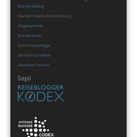
Wanderfeeling
Wandern Berlin/Brandenburg
Wegesammler
Wanderblues
Grüne Hauptwege
Berliner Gürtellinie
Havelland Touren
Siegel