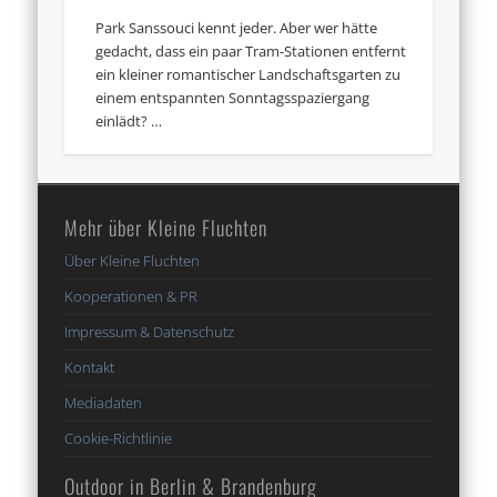
Park Sanssouci kennt jeder. Aber wer hätte
gedacht, dass ein paar Tram-Stationen entfernt
ein kleiner romantischer Landschaftsgarten zu
einem entspannten Sonntagsspaziergang
einlädt? …
Mehr über Kleine Fluchten
Über Kleine Fluchten
Kooperationen & PR
Impressum & Datenschutz
Kontakt
Mediadaten
Cookie-Richtlinie
Outdoor in Berlin & Brandenburg