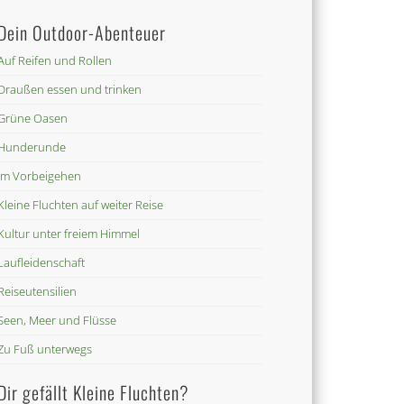
Dein Outdoor-Abenteuer
Auf Reifen und Rollen
Draußen essen und trinken
Grüne Oasen
Hunderunde
Im Vorbeigehen
Kleine Fluchten auf weiter Reise
Kultur unter freiem Himmel
Laufleidenschaft
Reiseutensilien
Seen, Meer und Flüsse
Zu Fuß unterwegs
Dir gefällt Kleine Fluchten?