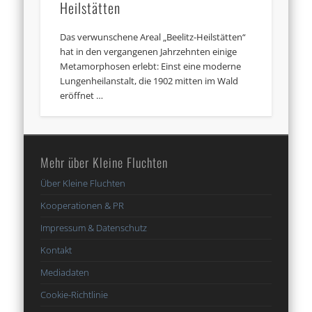
Heilstätten
Das verwunschene Areal „Beelitz-Heilstätten“
hat in den vergangenen Jahrzehnten einige
Metamorphosen erlebt: Einst eine moderne
Lungenheilanstalt, die 1902 mitten im Wald
eröffnet …
Mehr über Kleine Fluchten
Über Kleine Fluchten
Kooperationen & PR
Impressum & Datenschutz
Kontakt
Mediadaten
Cookie-Richtlinie