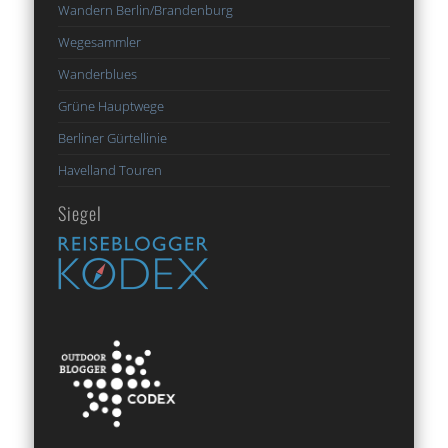
Wandern Berlin/Brandenburg
Wegesammler
Wanderblues
Grüne Hauptwege
Berliner Gürtellinie
Havelland Touren
Siegel