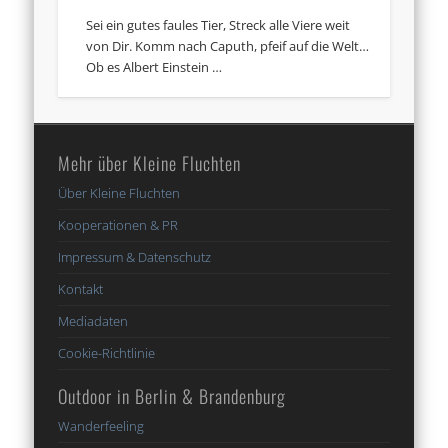
Sei ein gutes faules Tier, Streck alle Viere weit
von Dir. Komm nach Caputh, pfeif auf die Welt…
Ob es Albert Einstein …
Mehr über Kleine Fluchten
Über Kleine Fluchten
Kooperationen & PR
Impressum & Datenschutz
Kontakt
Mediadaten
Cookie-Richtlinie
Outdoor in Berlin & Brandenburg
Wanderfeeling