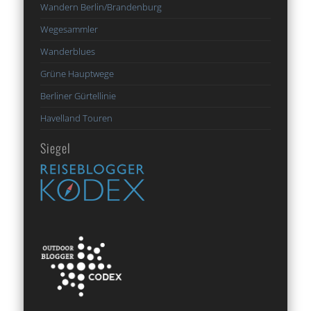
Wandern Berlin/Brandenburg
Wegesammler
Wanderblues
Grüne Hauptwege
Berliner Gürtellinie
Havelland Touren
Siegel