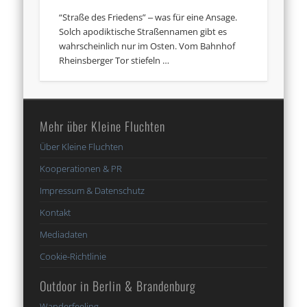
“Straße des Friedens” ‒ was für eine Ansage.
Solch apodiktische Straßennamen gibt es
wahrscheinlich nur im Osten. Vom Bahnhof
Rheinsberger Tor stiefeln …
Mehr über Kleine Fluchten
Über Kleine Fluchten
Kooperationen & PR
Impressum & Datenschutz
Kontakt
Mediadaten
Cookie-Richtlinie
Outdoor in Berlin & Brandenburg
Wanderfeeling