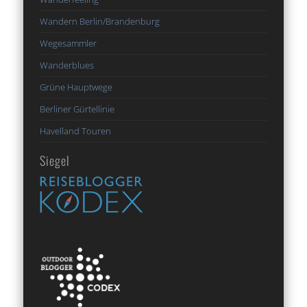
Wandern Berlin/Brandenburg
Wegesammler
Wanderblues
Grüne Hauptwege
Berliner Gürtellinie
Havelland Touren
Siegel